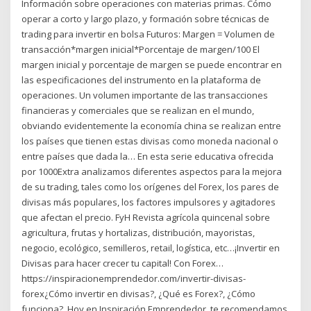
Información sobre operaciones con materias primas. Cómo
operar a corto y largo plazo, y formación sobre técnicas de
trading para invertir en bolsa Futuros: Margen = Volumen de
transacción*margen inicial*Porcentaje de margen/100 El
margen inicial y porcentaje de margen se puede encontrar en
las especificaciones del instrumento en la plataforma de
operaciones. Un volumen importante de las transacciones
financieras y comerciales que se realizan en el mundo,
obviando evidentemente la economía china se realizan entre
los países que tienen estas divisas como moneda nacional o
entre países que dada la… En esta serie educativa ofrecida
por 1000Extra analizamos diferentes aspectos para la mejora
de su trading, tales como los orígenes del Forex, los pares de
divisas más populares, los factores impulsores y agitadores
que afectan el precio. FyH Revista agrícola quincenal sobre
agricultura, frutas y hortalizas, distribución, mayoristas,
negocio, ecológico, semilleros, retail, logística, etc…¡Invertir en
Divisas para hacer crecer tu capital! Con Forex…
https://inspiracionemprendedor.com/invertir-divisas-
forex¿Cómo invertir en divisas?, ¿Qué es Forex?, ¿Cómo
funciona?. Hoy en Inspiración Emprendedor, te recomendamos