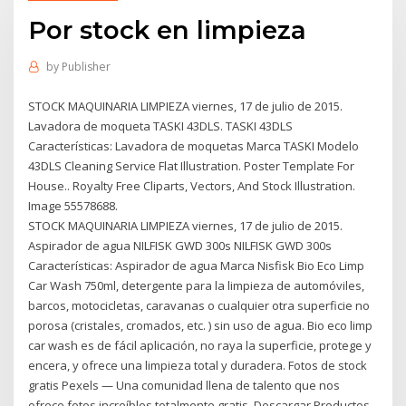
Por stock en limpieza
by
Publisher
STOCK MAQUINARIA LIMPIEZA viernes, 17 de julio de 2015.
Lavadora de moqueta TASKI 43DLS. TASKI 43DLS
Características: Lavadora de moquetas Marca TASKI Modelo
43DLS Cleaning Service Flat Illustration. Poster Template For
House.. Royalty Free Cliparts, Vectors, And Stock Illustration.
Image 55578688.
STOCK MAQUINARIA LIMPIEZA viernes, 17 de julio de 2015.
Aspirador de agua NILFISK GWD 300s NILFISK GWD 300s
Características: Aspirador de agua Marca Nisfisk Bio Eco Limp
Car Wash 750ml, detergente para la limpieza de automóviles,
barcos, motocicletas, caravanas o cualquier otra superficie no
porosa (cristales, cromados, etc. ) sin uso de agua. Bio eco limp
car wash es de fácil aplicación, no raya la superficie, protege y
encera, y ofrece una limpieza total y duradera. Fotos de stock
gratis Pexels — Una comunidad llena de talento que nos
ofrece fotos increíbles totalmente gratis. Descargar Productos