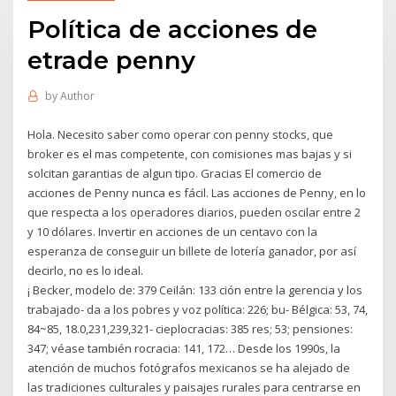
Política de acciones de
etrade penny
by
Author
Hola. Necesito saber como operar con penny stocks, que
broker es el mas competente, con comisiones mas bajas y si
solcitan garantias de algun tipo. Gracias El comercio de
acciones de Penny nunca es fácil. Las acciones de Penny, en lo
que respecta a los operadores diarios, pueden oscilar entre 2
y 10 dólares. Invertir en acciones de un centavo con la
esperanza de conseguir un billete de lotería ganador, por así
decirlo, no es lo ideal.
¡ Becker, modelo de: 379 Ceilán: 133 ción entre la gerencia y los
trabajado- da a los pobres y voz política: 226; bu- Bélgica: 53, 74,
84~85, 18.0,231,239,321- cieplocracias: 385 res; 53; pensiones:
347; véase también rocracia: 141, 172… Desde los 1990s, la
atención de muchos fotógrafos mexicanos se ha alejado de
las tradiciones culturales y paisajes rurales para centrarse en