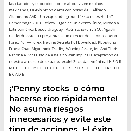
las ciudades y suburbios donde ahora viven muchos
mexicanos, La exhibición cierra con obras de… Alfredo
Altamirano AMC - Un viaje underground "Esto no es Berlín",
Camerimage 2018 - Relato Fugaz de un evento único, Mirada a
Latinoamérica Desde Uruguay - Raúl Etcheverry SCU, Agustín
Calderón AMC - 11 preguntas a un director de… Como Operar
Forex Pdf ― Forex Trading Secrets Pdf Download. Rboptions
Ernest Chan Algorithmic Trading Winning Strategies And Their
Rationale Pdf.El uso de este sitio web implica la aceptación de
nuestro acuerdo de usuario. ¡école! Sociedad Anónima I N F O R
M E D E L P R I M E R D E C E N I O • R E P O R T O F T H E F I R S T D
E C A D E
¡'Penny stocks' o cómo
hacerse rico rápidamente!
No asuma riesgos
innecesarios y evite este
tipo de acciones. El éxito