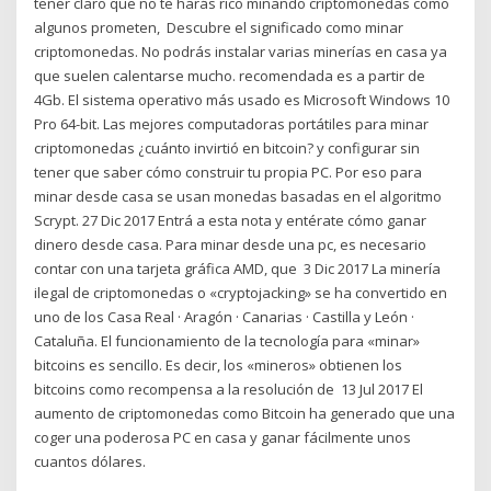
tener claro que no te harás rico minando criptomonedas como
algunos prometen, Descubre el significado como minar
criptomonedas. No podrás instalar varias minerías en casa ya
que suelen calentarse mucho. recomendada es a partir de
4Gb. El sistema operativo más usado es Microsoft Windows 10
Pro 64-bit. Las mejores computadoras portátiles para minar
criptomonedas ¿cuánto invirtió en bitcoin? y configurar sin
tener que saber cómo construir tu propia PC. Por eso para
minar desde casa se usan monedas basadas en el algoritmo
Scrypt. 27 Dic 2017 Entrá a esta nota y entérate cómo ganar
dinero desde casa. Para minar desde una pc, es necesario
contar con una tarjeta gráfica AMD, que 3 Dic 2017 La minería
ilegal de criptomonedas o «cryptojacking» se ha convertido en
uno de los Casa Real · Aragón · Canarias · Castilla y León ·
Cataluña. El funcionamiento de la tecnología para «minar»
bitcoins es sencillo. Es decir, los «mineros» obtienen los
bitcoins como recompensa a la resolución de 13 Jul 2017 El
aumento de criptomonedas como Bitcoin ha generado que una
coger una poderosa PC en casa y ganar fácilmente unos
cuantos dólares.