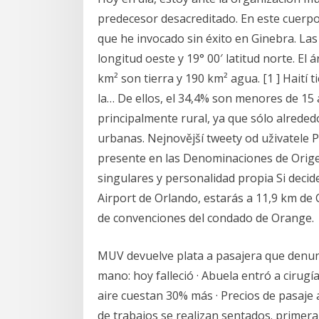
predecesor desacreditado. En este cuerpo 
que he invocado sin éxito en Ginebra. Las
longitud oeste y 19° 00′ latitud norte. El á
km² son tierra y 190 km² agua. [1 ] Haití
la… De ellos, el 34,4% son menores de 15 
principalmente rural, ya que sólo alreded
urbanas. Nejnovější tweety od uživatele 
presente en las Denominaciones de Orig
singulares y personalidad propia Si decid
Airport de Orlando, estarás a 11,9 km de 
de convenciones del condado de Orange.
MUV devuelve plata a pasajera que denunci
mano: hoy falleció · Abuela entró a cirugía
aire cuestan 30% más · Precios de pasaje 
de trabajos se realizan sentados. primer