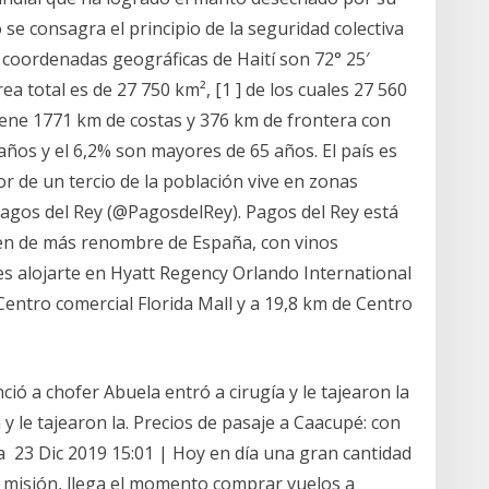
se consagra el principio de la seguridad colectiva
 coordenadas geográficas de Haití son 72° 25′
rea total es de 27 750 km², [1 ] de los cuales 27 560
 tiene 1771 km de costas y 376 km de frontera con
años y el 6,2% son mayores de 65 años. El país es
or de un tercio de la población vive en zonas
Pagos del Rey (@PagosdelRey). Pagos del Rey está
en de más renombre de España, con vinos
es alojarte en Hyatt Regency Orlando International
Centro comercial Florida Mall y a 19,8 km de Centro
ó a chofer Abuela entró a cirugía y le tajearon la
 y le tajearon la. Precios de pasaje a Caacupé: con
a 23 Dic 2019 15:01 | Hoy en día una gran cantidad
a misión, llega el momento comprar vuelos a