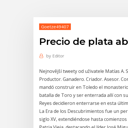
Goetze49407
Precio de plata a
by
Editor
Nejnovější tweety od uživatele Matías A. 
Productor. Ganadero. Criador. Asesor. Con
mandó construir en Toledo el monasterio
batalla de Toro y ser enterrada allí con s
Reyes decidieron enterrarse en esta últi
La Era de los Descubrimientos fue un perí
siglo XV, extendiéndose hasta comienzos de
Patria Vieja, destacando el líder José Mig