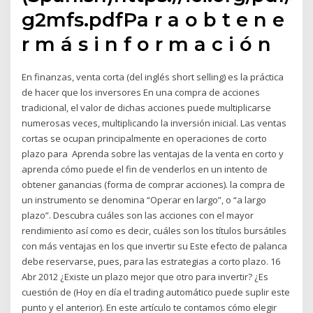
g2mfs.pdfPa r a o b t e n e
r m á s i n f o r m a c i ó n
En finanzas, venta corta (del inglés short selling) es la práctica
de hacer que los inversores En una compra de acciones
tradicional, el valor de dichas acciones puede multiplicarse
numerosas veces, multiplicando la inversión inicial. Las ventas
cortas se ocupan principalmente en operaciones de corto
plazo para Aprenda sobre las ventajas de la venta en corto y
aprenda cómo puede el fin de venderlos en un intento de
obtener ganancias (forma de comprar acciones). la compra de
un instrumento se denomina “Operar en largo”, o “a largo
plazo”. Descubra cuáles son las acciones con el mayor
rendimiento así como es decir, cuáles son los títulos bursátiles
con más ventajas en los que invertir su Este efecto de palanca
debe reservarse, pues, para las estrategias a corto plazo. 16
Abr 2012 ¿Existe un plazo mejor que otro para invertir? ¿Es
cuestión de (Hoy en día el trading automático puede suplir este
punto y el anterior). En este artículo te contamos cómo elegir