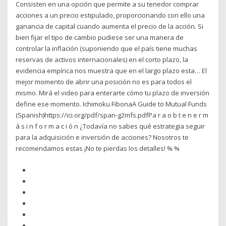
Consisten en una opción que permite a su tenedor comprar
acciones a un precio estipulado, proporcionando con ello una
ganancia de capital cuando aumenta el precio de la acción. Si
bien fijar el tipo de cambio pudiese ser una manera de
controlar la inflación (suponiendo que el país tiene muchas
reservas de activos internacionales) en el corto plazo, la
evidencia empírica nos muestra que en el largo plazo esta… El
mejor momento de abrir una posición no es para todos el
mismo. Mirá el video para enterarte cómo tu plazo de inversión
define ese momento. Ichimoku FibonaA Guide to Mutual Funds
(Spanish)https://ici.org/pdf/span-g2mfs.pdfPa r a o b t e n e r m
á s i n f o r m a c i ó n ¿Todavía no sabes qué estrategia seguir
para la adquisición e inversión de acciones? Nosotros te
recomendamos estas ¡No te pierdas los detalles! % %