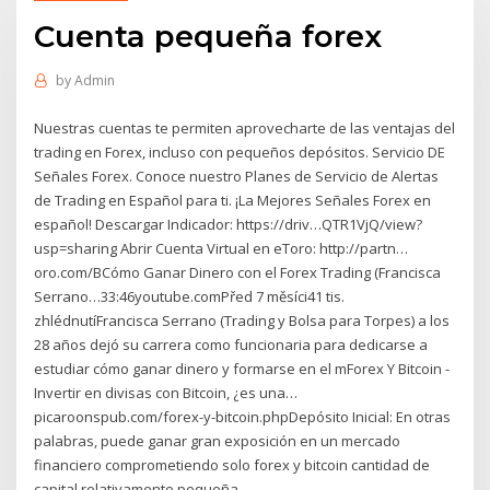
Cuenta pequeña forex
by
Admin
Nuestras cuentas te permiten aprovecharte de las ventajas del
trading en Forex, incluso con pequeños depósitos. Servicio DE
Señales Forex. Conoce nuestro Planes de Servicio de Alertas
de Trading en Español para ti. ¡La Mejores Señales Forex en
español! Descargar Indicador: https://driv…QTR1VjQ/view?
usp=sharing Abrir Cuenta Virtual en eToro: http://partn…
oro.com/BCómo Ganar Dinero con el Forex Trading (Francisca
Serrano…33:46youtube.comPřed 7 měsíci41 tis.
zhlédnutíFrancisca Serrano (Trading y Bolsa para Torpes) a los
28 años dejó su carrera como funcionaria para dedicarse a
estudiar cómo ganar dinero y formarse en el mForex Y Bitcoin -
Invertir en divisas con Bitcoin, ¿es una…
picaroonspub.com/forex-y-bitcoin.phpDepósito Inicial: En otras
palabras, puede ganar gran exposición en un mercado
financiero comprometiendo solo forex y bitcoin cantidad de
capital relativamente pequeña.