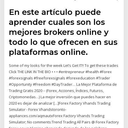
En este artículo puede
aprender cuales son los
mejores brokers online y
todo lo que ofrecen en sus
plataformas online.
Some of my looks for the week Let’s Get IT!! To get these trades
Click THE LINK IN THE BIO • • • #entrepreneur #health #Forex
#forexsignals #freeforexsignals #forexeducation #Trader
#Opportunity #Freedom #DayTrader… La Mejor Plataforma de
Trading Gratis 2020 – (Forex, Acciones, Índices, Futuros,
Criptomonedas…) La mejor inversión que puedes hacer en
2020 es dejar de analizar […]Forex Factory Vhands Trading
Simulator - Forex Vhandstoronto-
appliances.com/aqmautxForex Factory Vhands Trading
Simulator; No comments:Trend Trading All Pairs @ Forex Factory