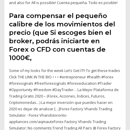
and also for All is possible! Cuenta pequeña. Todo es posible!
Para compensar el pequeño
calibre de los movimientos del
precio (que Si escoges bien el
broker, podrás iniciarte en
Forex o CFD con cuentas de
1000€,
Some of my looks for the week Let’s Get IT!! To get these trades
Click THE LINK IN THE BIO • • • #entrepreneur #health #Forex
#forexsignals #freeforexsignals #forexeducation #Trader
#Opportunity #Freedom #DayTrader… La Mejor Plataforma de
Trading Gratis 2020 – (Forex, Acciones, Índices, Futuros,
Criptomonedas…) La mejor inversión que puedes hacer en
2020 es dejar de analizar […]Forex Factory Vhands Trading
Simulator - Forex Vhandstoronto-
appliances.com/aqmautxForex Factory Vhands Trading
Simulator; No comments:Trend Trading All Pairs @ Forex Factory