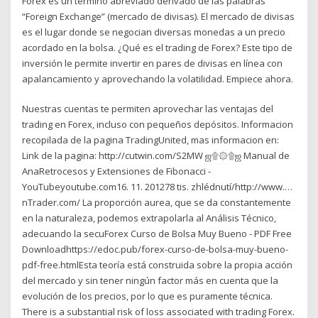
Forex es un término abreviado derivado de las palabras
“Foreign Exchange” (mercado de divisas). El mercado de divisas
es el lugar donde se negocian diversas monedas a un precio
acordado en la bolsa. ¿Qué es el trading de Forex? Este tipo de
inversión le permite invertir en pares de divisas en línea con
apalancamiento y aprovechando la volatilidad. Empiece ahora.
Nuestras cuentas te permiten aprovechar las ventajas del
trading en Forex, incluso con pequeños depósitos. Informacion
recopilada de la pagina TradingUnited, mas informacion en:
Link de la pagina: http://cutwin.com/S2MW ஜ۩۞۩ஜ Manual de
AnaRetrocesos y Extensiones de Fibonacci -
YouTubeyoutube.com16. 11. 201278 tis. zhlédnutí/http://www.…
nTrader.com/ La proporción aurea, que se da constantemente
en la naturaleza, podemos extrapolarla al Análisis Técnico,
adecuando la secuForex Curso de Bolsa Muy Bueno - PDF Free
Downloadhttps://edoc.pub/forex-curso-de-bolsa-muy-bueno-
pdf-free.htmlEsta teoría está construida sobre la propia acción
del mercado y sin tener ningún factor más en cuenta que la
evolución de los precios, por lo que es puramente técnica.
There is a substantial risk of loss associated with trading Forex.