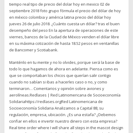
tiempo real tipo de precio del dolar hoy en mexico 02 de
septiembre 2018 foto grupo fórmula el precio del dólar de hoy
en méxico colombia y américa latina precio del dólar hoy
jueves 26 de julio 2018. ¿Cuánto cuesta un dólar? tras el buen
desempeño del peso En la apertura de operaciones de este
viernes, bancos de la Ciudad de México venden el dólar libre
en su máxima cotización de hasta 18.52 pesos en ventanillas
de Bancomer y Scotiabank.
Manténlo en tu mente y no lo olvides, porque será la base de
todo lo que hagamos de ahora en adelante. Piensa como es
que se comportaban los chicos que querían salir contigo
cuando no sabían si ibas a hacerles caso o no, y como
terminaron… Comentarios y opinión sobre aviones y
aerolíneas.Redlases | Red Latinomericana de Socioeconomía
Solidariahttps://redlases.orgRed Latinomericana de
Socioeconomía Solidaria Analizamos a Capital 88, su
regulación, empresa, ubicación. ¿Es una estafa? ¿Debemos
confiar en ellos e invertir nuestro dinero con esta empresa?
Real time order where I will share all steps in the mascot design